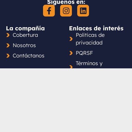
Síguenos en:
La compañía
Enlaces de interés
Cobertura
Politicas de
privacidad
Nosotros
PQRSF
Contáctanos
Términos y
condiciones
Política de
tratamiento de
datos
(+57) 3138710431 - (+57) 3123524223
Lunes a Viernes de 8:00 a.m. a 5:00 p.m. y Sábado de 8:00