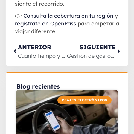
siente el recorrido.
👉
Consulta la cobertura en tu región
y
regístrate en OpenPass
para empezar a
viajar diferente.
ANTERIOR
SIGUIENTE
Cuánto tiempo y dinero pierdes en los peajes (y cómo recuperarlo con un TAG)
Gestión de gastos corporativos
Blog recientes
PEAJES ELECTRÓNICOS