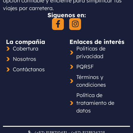
opción confiable y eficiente para simplificar tus
viajes por carretera.
Síguenos en:
La compañía
Enlaces de interés
Cobertura
Politicas de
privacidad
Nosotros
PQRSF
Contáctanos
Términos y
condiciones
Política de
tratamiento de
datos
(+57) 3138710431 - (+57) 3123524223