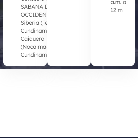
a.m. a
SABANA DE
12 m
OCCIDENTE:
Siberia (Tenjo-
Cundinamarca)
Caiquero
(Nocaima-
Cundinamarca)