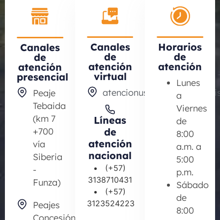
Canales
Horarios
Canales
de
de
de
atención
atención
atención
virtual
presencial
Lunes
atencionusuarioiprev@devi
Peaje
a
Tebaida
Viernes
(km 7
Líneas
de
+700
de
8:00
atención
vía
a.m. a
nacional
Siberia
5:00
(+57)
-
p.m.
3138710431
Funza)
Sábado
(+57)
de
3123524223
Peajes
8:00
Concesión