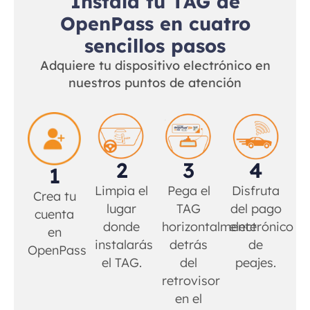
Instala tu TAG de
OpenPass en cuatro
sencillos pasos
Adquiere tu dispositivo electrónico en
nuestros puntos de atención
2
3
4
1
Limpia el
Pega el
Disfruta
Crea tu
lugar
TAG
del pago
cuenta
donde
horizontalmente
electrónico
en
instalarás
detrás
de
OpenPass
el TAG.
del
peajes.
retrovisor
en el