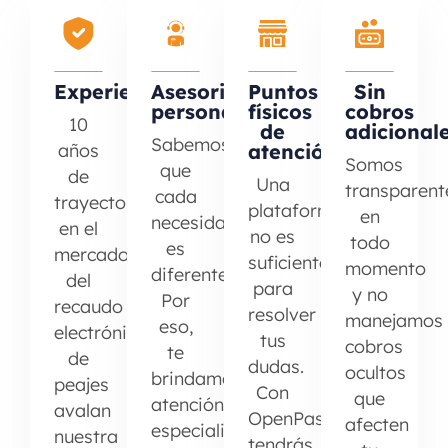
Experiencia
Asesoria
Puntos
Sin
personalizada
físicos
cobros
10
de
adicional
Sabemos
años
atención
Somos
que
de
Una
transparent
cada
trayectoria
plataforma
en
necesidad
en el
no es
todo
es
mercado
suficiente
momento
diferente.
del
para
y no
Por
recaudo
resolver
manejamos
eso,
electrónico
tus
cobros
te
de
dudas.
ocultos
brindamos
peajes
Con
que
atención
avalan
OpenPass
afecten
especializada
nuestra
tendrás