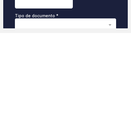
Así funciona nuestro sistema
en OpenPass
Facilitamos tu paso por los peajes identificados
con ColPass gracias a nuestro sistema de
recaudo automatizado