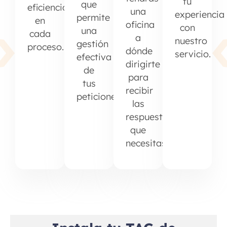
tu
que
eficiencia
una
experiencia
permite
en
oficina
con
una
cada
a
nuestro
gestión
proceso.
dónde
servicio.
efectiva
dirigirte
de
para
tus
recibir
peticiones.
las
respuestas
que
necesitas.