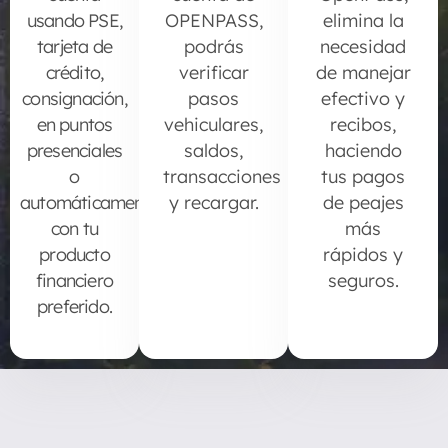
usando PSE,
OPENPASS,
elimina la
tarjeta de
podrás
necesidad
crédito,
verificar
de manejar
consignación,
pasos
efectivo y
en puntos
vehiculares,
recibos,
presenciales
saldos,
haciendo
o
transacciones
tus pagos
automáticamente
y recargar.
de peajes
con tu
más
producto
rápidos y
financiero
seguros.
preferido.